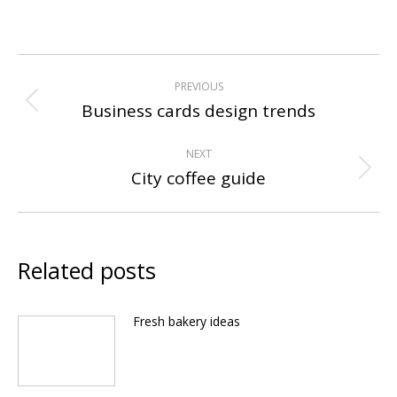
Post
PREVIOUS
navigation
Business cards design trends
Previous
post:
NEXT
City coffee guide
Next
post:
Related posts
Fresh bakery ideas