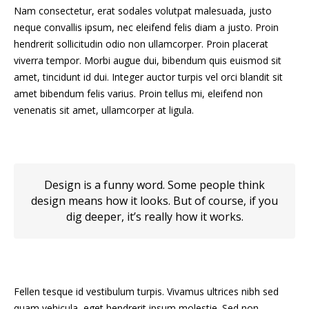
Nam consectetur, erat sodales volutpat malesuada, justo
neque convallis ipsum, nec eleifend felis diam a justo. Proin
hendrerit sollicitudin odio non ullamcorper. Proin placerat
viverra tempor. Morbi augue dui, bibendum quis euismod sit
amet, tincidunt id dui. Integer auctor turpis vel orci blandit sit
amet bibendum felis varius. Proin tellus mi, eleifend non
venenatis sit amet, ullamcorper at ligula.
Design is a funny word. Some people think
design means how it looks. But of course, if you
dig deeper, it’s really how it works.
Fellen tesque id vestibulum turpis. Vivamus ultrices nibh sed
quam vehicula, eget hendrerit ipsum molestie. Sed non