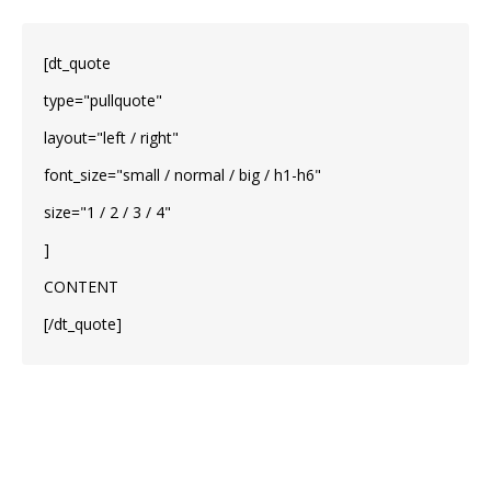
[dt_quote
type="pullquote"
layout="left / right"
font_size="small / normal / big / h1-h6"
size="1 / 2 / 3 / 4"
]
CONTENT
[/dt_quote]