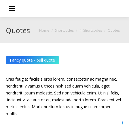
Quotes
You are here:
Home
Shortcodes
4. Shortcodes
Quotes
Fancy quote - pull quote
Cras feugiat facilisis eros lorem, consectetur ac magna nec,
hendrerit! Vivamus ultrices nibh sed quam vehicula, eget
hendrerit ipsum molestie. Sed non vehicula enim. Ut nisl felis,
tincidunt vitae auctor et, malesuada porta lorem. Praesent vel
metus lectus. Morbi pretium lectus in augue ullamcorper
mollis.